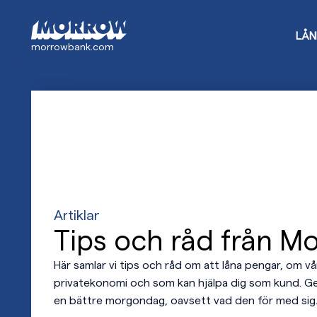
Gå
till
LÅN
huvudinnehåll
morrowbank.com
Artiklar
Tips och råd från M
Här samlar vi tips och råd om att låna pengar, om v
privatekonomi och som kan hjälpa dig som kund. Genom
en bättre morgondag, oavsett vad den för med sig