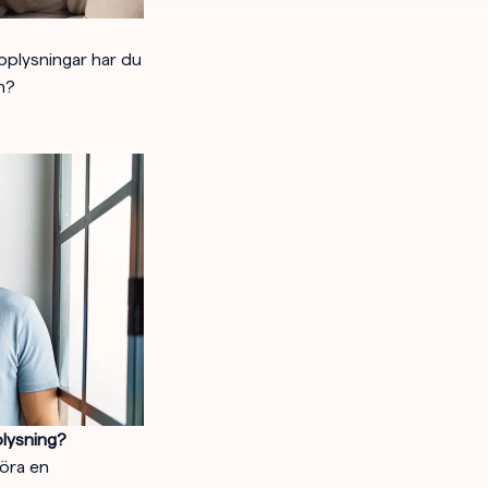
pplysningar har du
n?
plysning?
göra en