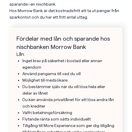
sparande i en nischbank.
Hos Morrow Bank är det kostnadsfritt att ta ut pengar från
sparkontot och du har ett fritt antal uttag.
Fördelar med lån och sparande hos
nischbanken Morrow Bank
Lån:
Inget krav på säkerhet i bostad eller annan
egendom
Använd pengarna till vad du vill
Möjlighet till medsökare
Du bestämmer själv när du vill lösa hela eller
delar av lånet
Du kan använda privatlånet för att lösa andra lån
och krediter
Valfri betalningsförsäkring
Flytande ränta som sätts individuellt
Tillgång till More Experience som ger dig tillgång
till förmåner, rabatter och unika upplevelser