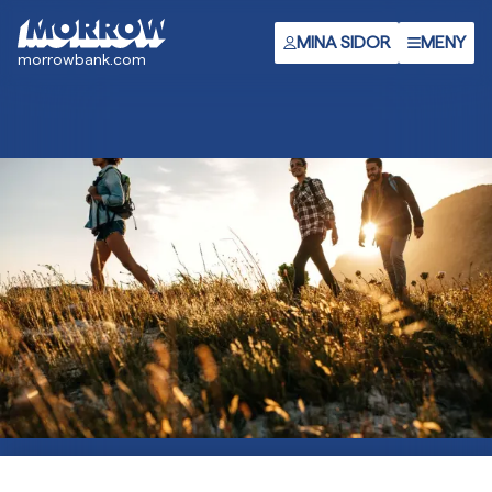
Gå
till
MINA SIDOR
MENY
morrowbank.com
huvudinnehåll