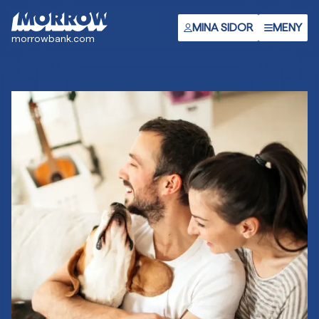
Gå
till
MINA SIDOR
MENY
morrowbank.com
huvudinnehåll