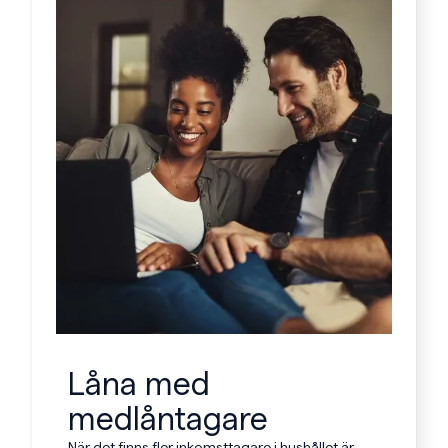
Låna med
medlåntagare
När det finns fler inkomsttagare i hushållet är