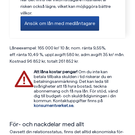
risken också lägre, vilket kan möjliggöra bättre
villkor.
Ansök om lån med medlåntagare
Låneexempel: 165 000 kr/ 10 år, nom. ränta 9,55%,
eff. ränta 10,49 %, uppl.avgift 580 kr, adm.avgift 35 kr/ mån.
Kostnad 96 852 kr, totalt 261 852 kr.
Att låna kostar pengar!
Om du inte kan
betala tillbaka skulden i tid riskerar du en
betalningsanmärkning. Det kan leda till
svårigheter att få hyra bostad, teckna
abonnemang och få nya lån. För stöd, vänd
dig till budget- och skuldrådgivningen i din
kommun. Kontaktuppgifter finns på
konsumentverket.se
.
För- och nackdelar med allt
Oavsett din relationsstatus, finns det alltid ekonomiska för-