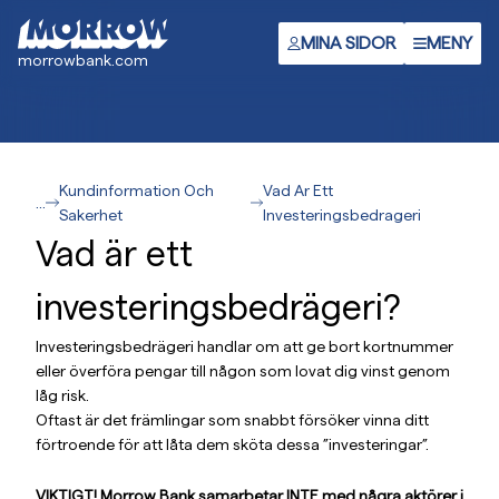
Gå
till
MINA SIDOR
MENY
morrowbank.com
huvudinnehåll
Kundinformation Och
Vad Ar Ett
...
Sakerhet
Investeringsbedrageri
Vad är ett
investeringsbedrägeri?
Investeringsbedrägeri handlar om att ge bort kortnummer
eller överföra pengar till någon som lovat dig vinst genom
låg risk.
Oftast är det främlingar som snabbt försöker vinna ditt
förtroende för att låta dem sköta dessa ”investeringar”.
VIKTIGT!
Morrow Bank samarbetar INTE med några aktörer i