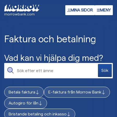
Gå
till
MINA SIDOR
MENY
morrowbank.com
huvudinnehåll
Faktura och betalning
Vad kan vi hjälpa dig med?
Sök
Betala faktura
E-faktura från Morrow Bank
Autogiro för lån
Bristande betaling och inkasso