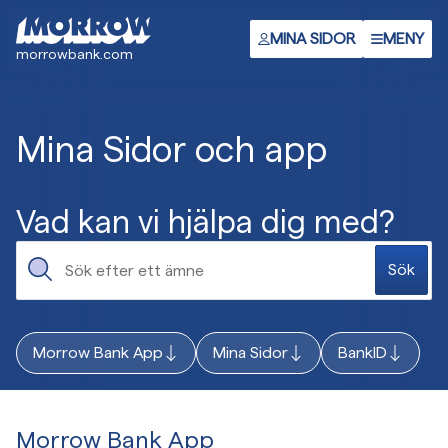
Gå
till
MINA SIDOR
MENY
morrowbank.com
huvudinnehåll
Mina Sidor och app
Vad kan vi hjälpa dig med?
Sök
Morrow Bank App
Mina Sidor
BankID
Morrow Bank App