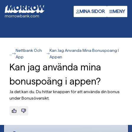
Gå
till
MINA SIDOR
MENY
morrowbank.com
huvudinnehåll
Nettbank Och
Kan Jag Anvanda Mina Bonuspoang I
...
App
Appen
Kan jag använda mina
bonuspoäng i appen?
Ja det kan du. Du hittar knappen för att använda din bonus
under Bonusöversikt.