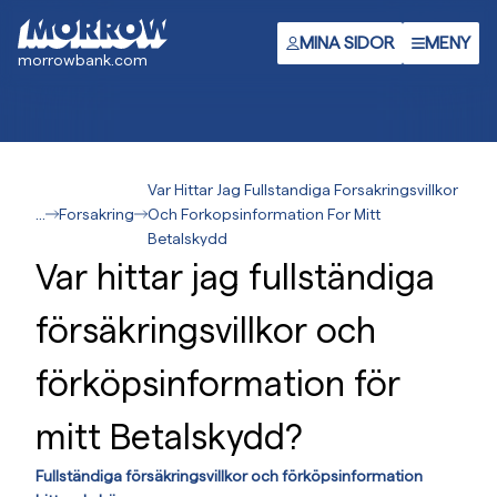
Gå
till
MINA SIDOR
MENY
morrowbank.com
huvudinnehåll
Var Hittar Jag Fullstandiga Forsakringsvillkor
...
Forsakring
Och Forkopsinformation For Mitt
Betalskydd
Var hittar jag fullständiga
försäkringsvillkor och
förköpsinformation för
mitt Betalskydd?
Fullständiga försäkringsvillkor och förköpsinformation