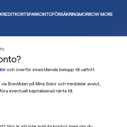
KREDITKORT
SPARKONTO
FÖRSÄKRING
MORROW MORE
nto
konto?
dor
och överför innestående belopp till valfritt
 via Brevlådan på Mina Sidor och meddelar avslut,
a eventuell kapitaliserad ränta till.
tt tips är att inte avsluta kontot även om du