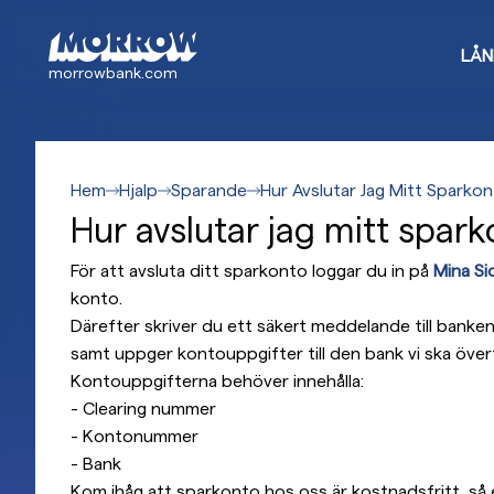
Gå
till
LÅN
huvudinnehåll
morrowbank.com
Hem
Hjalp
Sparande
Hur Avslutar Jag Mitt Sparko
Hur avslutar jag mitt spar
För att avsluta ditt sparkonto loggar du in på
Mina Si
konto.
Därefter skriver du ett säkert meddelande till banken
samt uppger kontouppgifter till den bank vi ska överför
Kontouppgifterna behöver innehålla:
- Clearing nummer
- Kontonummer
- Bank
Kom ihåg att sparkonto hos oss är kostnadsfritt, så e