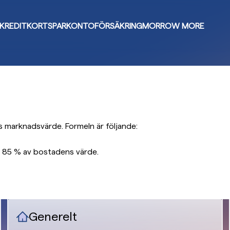
KREDITKORT
SPARKONTO
FÖRSÄKRING
MORROW MORE
ns marknadsvärde. Formeln är följande:
l 85 % av bostadens värde.
Generelt