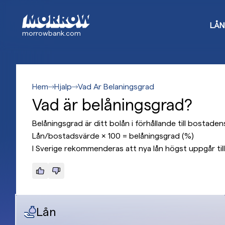
Gå
till
LÅN
huvudinnehåll
morrowbank.com
Hem
Hjalp
Vad Ar Belaningsgrad
Vad är belåningsgrad?
Belåningsgrad är ditt bolån i förhållande till bostade
Lån/bostadsvärde × 100 = belåningsgrad (%)
I Sverige rekommenderas att nya lån högst uppgår til
Lån