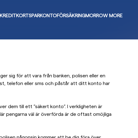
KREDITKORT
SPARKONTO
FÖRSÄKRING
MORROW MORE
er sig för att vara från banken, polisen eller en
t, telefon eller sms och påstår att ditt konto har
r dem till ett ”säkert konto”. I verkligheten är
är pengarna väl är överförda är de oftast omöjliga
r polisen någonsin kommer att be dig föra över