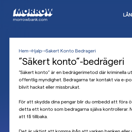
Gå
till
LÅN
huvudinnehåll
morrowbank.com
Hem
Hjalp
Sakert Konto Bedrageri
”Säkert konto”-bedrägeri
”Säkert konto” är en bedrägerimetod där kriminella utg
offentlig myndighet. Bedragarna tar kontakt via e-pos
blivit hackat eller missbrukat.
För att skydda dina pengar blir du ombedd att föra öve
detta ett konto som bedragarna själva kontrollerar. N
att få tillbaka.
Det är viktigt att komma ihåg att varken banken elle