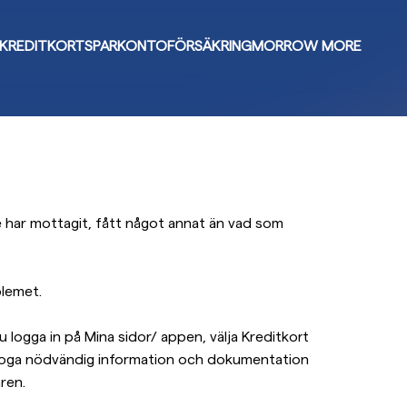
KREDITKORT
SPARKONTO
FÖRSÄKRING
MORROW MORE
e har mottagit, fått något annat än vad som
blemet.
u logga in på Mina sidor/ appen, välja Kreditkort
 bifoga nödvändig information och dokumentation
ren.