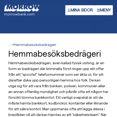
Gå
till
MINA SIDOR
MENY
morrowbank.com
huvudinnehåll
...
Hemmabesoksbedrageri
Hemmabesöksbedrägeri
Hemmabesöksbedrägeri, även kallad fysisk vishing, är en
form av bedrägeri där kriminella först ringer upp ett offer
från ett ”spoofat” telefonnummer som ser äkta ut, för att
därefter dyka upp personligen hemma hos folk. De kan
utge sig för att vara från banken, polisen, kommunen eller
en annan offentlig myndighet och påstår ofta att någon har
försökt tömma bankkontot. Ett vanligt svepskäl är att de
måste hämta bankkort, kodbrickor, kontanter eller liknande
för att säkra kontot. Man uppmanas ofta att lägga dessa i
brevlådan så att de kan hämtas av ett ”säkerhetsteam”. När