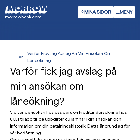
Gå
till
MINA SIDOR
MENY
morrowbank.com
huvudinnehåll
Varfor Fick Jag Avslag Pa Min Ansokan Om
...
Lan
Laneokning
Varför fick jag avslag på
min ansökan om
låneökning?
Vid varje ansökan hos oss görs en kreditundersökning hos
UC, i tillägg till de uppgifter du lämnar i din ansökan och
information om din betalningshistorik. Detta är grundlag för
vår bedömning.
Om vi ser att det är stor risk för att du av en eller annan