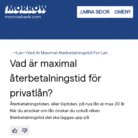
Gå
till
MINA SIDOR
MENY
morrowbank.com
huvudinnehåll
...
Lan
Vad Ar Maximal Aterbetalningstid For Lan
Vad är maximal
återbetalningstid för
privatlån?
Återbetalningstiden, eller löptiden, på nya lån är max 20 år.
När du ansöker om lån önskar du också vilken
återbetalningstid det ska läggas upp på.