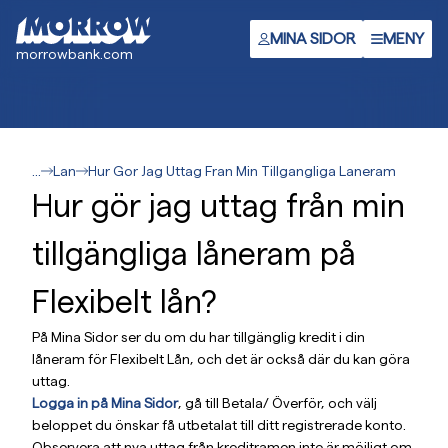
Gå
till
MINA SIDOR
MENY
morrowbank.com
huvudinnehåll
...
Lan
Hur Gor Jag Uttag Fran Min Tillgangliga Laneram
Hur gör jag uttag från min
tillgängliga låneram på
Flexibelt lån?
På Mina Sidor ser du om du har tillgänglig kredit i din
låneram för Flexibelt Lån, och det är också där du kan göra
uttag.
Logga in på Mina Sidor
, gå till Betala/ Överför, och välj
beloppet du önskar få utbetalat till ditt registrerade konto.
Observera att nya uttag från kreditramen inte är möjligt om