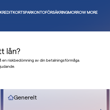
KREDITKORT
SPARKONTO
FÖRSÄKRING
MORROW MORE
t lån?
 på en riskbedömning av din betalningsförmåga.
bjudande.
Generelt