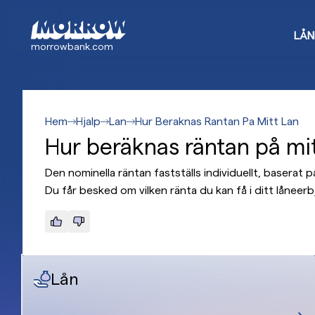
Gå
till
LÅN
huvudinnehåll
morrowbank.com
Hem
Hjalp
Lan
Hur Beraknas Rantan Pa Mitt Lan
Hur beräknas räntan på mit
Den nominella räntan fastställs individuellt, baserat
Du får besked om vilken ränta du kan få i ditt låneer
Lån