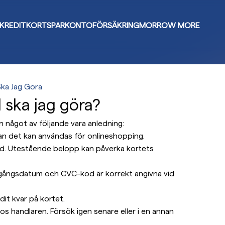
KREDITKORT
SPARKONTO
FÖRSÄKRING
MORROW MORE
Ska Jag Gora
d ska jag göra?
an något av följande vara anledning:
an det kan användas för onlineshopping.
ald. Utestående belopp kan påverka kortets
tgångsdatum och CVC-kod är korrekt angivna vid
dit kvar på kortet.
hos handlaren. Försök igen senare eller i en annan