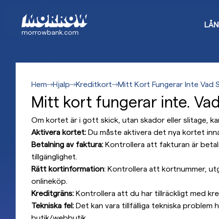
Gå
till
LÅN
huvudinnehåll
morrowbank.com
Hem
Hjalp
Kreditkort
Mitt Kort Fungerar Inte Vad 
Mitt kort fungerar inte. Va
Om kortet är i gott skick, utan skador eller slitage, k
Aktivera kortet:
Du måste aktivera det nya kortet inn
Betalning av faktura:
Kontrollera att fakturan är bet
tillgänglighet.
Rätt kortinformation
: Kontrollera att kortnummer, u
onlineköp.
Kreditgräns:
Kontrollera att du har tillräckligt med kre
Tekniska fel:
Det kan vara tillfälliga tekniska problem 
butik/webbutik.