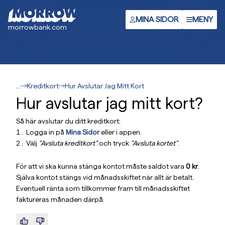
Gå
till
MINA SIDOR
MENY
morrowbank.com
huvudinnehåll
...
Kreditkort
Hur Avslutar Jag Mitt Kort
Hur avslutar jag mitt kort?
Så här avslutar du ditt kreditkort:
Logga in på
Mina Sidor
eller i appen.
Välj
"Avsluta kreditkort"
och tryck
"Avsluta kortet"
.
För att vi ska kunna stänga kontot måste saldot vara
0 kr
.
Själva kontot stängs vid månadsskiftet när allt är betalt.
Eventuell ränta som tillkommer fram till månadsskiftet
faktureras månaden därpå.