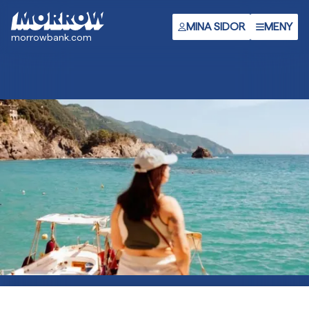
Gå
till
MINA SIDOR
MENY
morrowbank.com
huvudinnehåll