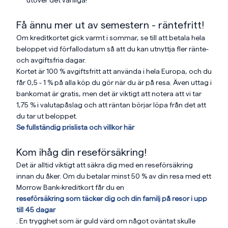
utöver det vanliga!
Få ännu mer ut av semestern - räntefritt!
Om kreditkortet gick varmt i sommar, se till att betala hela
beloppet vid förfallodatum så att du kan utnyttja fler ränte-
och avgiftsfria dagar.
Kortet är 100 % avgiftsfritt att använda i hela Europa, och du
får 0,5 - 1 % på alla köp du gör när du är på resa. Även uttag i
bankomat är gratis, men det är viktigt att notera att vi tar
1,75 % i valutapåslag och att räntan börjar löpa från det att
du tar ut beloppet.
Se fullständig prislista och villkor här
Kom ihåg din reseförsäkring!
Det är alltid viktigt att säkra dig med en reseförsäkring
innan du åker. Om du betalar minst 50 % av din resa med ett
Morrow Bank-kreditkort får du en
reseförsäkring som täcker dig och din familj på resor i upp
till 45 dagar
. En trygghet som är guld värd om något oväntat skulle