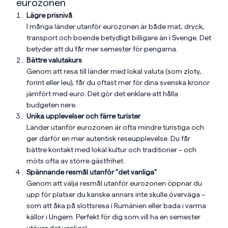
eurozonen
Lägre prisnivå
I många länder utanför eurozonen är både mat, dryck,
transport och boende betydligt billigare än i Sverige. Det
betyder att du får mer semester för pengarna.
Bättre valutakurs
Genom att resa till länder med lokal valuta (som zloty,
forint eller leu), får du oftast mer för dina svenska kronor
jämfört med euro. Det gör det enklare att hålla
budgeten nere.
Unika upplevelser och färre turister
Länder utanför eurozonen är ofta mindre turistiga och
ger därför en mer autentisk reseupplevelse. Du får
bättre kontakt med lokal kultur och traditioner – och
möts ofta av större gästfrihet.
Spännande resmål utanför "det vanliga"
Genom att välja resmål utanför eurozonen öppnar du
upp för platser du kanske annars inte skulle överväga –
som att åka på slottsresa i Rumänien eller bada i varma
källor i Ungern. Perfekt för dig som vill ha en semester