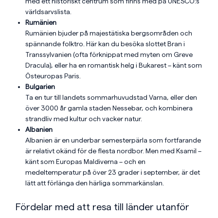
med ett historiskt centrum som finns med på UNESCO:s
världsarvslista.
Rumänien
Rumänien bjuder på majestätiska bergsområden och
spännande folktro. Här kan du besöka slottet Bran i
Transsylvanien (ofta förknippat med myten om Greve
Dracula), eller ha en romantisk helg i Bukarest – känt som
Östeuropas Paris.
Bulgarien
Ta en tur till landets sommarhuvudstad Varna, eller den
över 3000 år gamla staden Nessebar, och kombinera
strandliv med kultur och vacker natur.
Albanien
Albanien är en underbar semesterpärla som fortfarande
är relativt okänd för de flesta nordbor. Men med Ksamil –
känt som Europas Maldiverna – och en
medeltemperatur på över 23 grader i september, är det
lätt att förlänga den härliga sommarkänslan.
Fördelar med att resa till länder utanför