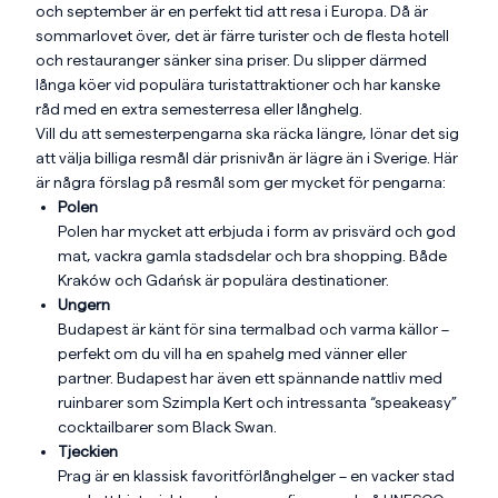
och september är en perfekt tid att resa i Europa. Då är
sommarlovet över, det är färre turister och de flesta hotell
och restauranger sänker sina priser. Du slipper därmed
långa köer vid populära turistattraktioner och har kanske
råd med en extra semesterresa eller långhelg.
Vill du att semesterpengarna ska räcka längre, lönar det sig
att välja billiga resmål där prisnivån är lägre än i Sverige. Här
är några förslag på resmål som ger mycket för pengarna:
Polen
Polen har mycket att erbjuda i form av prisvärd och god
mat, vackra gamla stadsdelar och bra shopping. Både
Kraków och Gdańsk är populära destinationer.
Ungern
Budapest är känt för sina termalbad och varma källor –
perfekt om du vill ha en spahelg med vänner eller
partner. Budapest har även ett spännande nattliv med
ruinbarer som Szimpla Kert och intressanta “speakeasy”
cocktailbarer som Black Swan.
Tjeckien
Prag är en klassisk favoritförlånghelger – en vacker stad