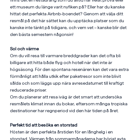
finns det en restaurang som du alltid har velat prova eller
ett museum du länge varit nyfiken på? Eller har du kanske
hittat det perfekta Airbnb-boendet? Genom att välja ditt
resmål på det här sättet kan du upptäcka platser som du
kanske inte tänkt på tidigare, och vem vet – kanske blir det
den bästa semestern någonsin!
Sol och värme
Om du vill resa till varmare breddgrader kan det ofta bli
billigare att hitta både flyg och hotell när det inte är
högsäsong. För den spontana resenären kan det vara extra
förmånligt att hålla utkik efter paketresor som inte blivit
sålda och som läggs upp nära avresedatumet till kraftigt
reducerade priser.
Om du planerar att resa iväg är det smart att undersöka
resmålets klimat innan du bokar, eftersom många tropiska
destinationer har regnperiod vid den här tiden på året.
Perfekt tid att besöka en storstad
Hösten är den perfekta årstiden för en långhelg i en
storstad. Värmen från sommarmånaderna har börjat avta