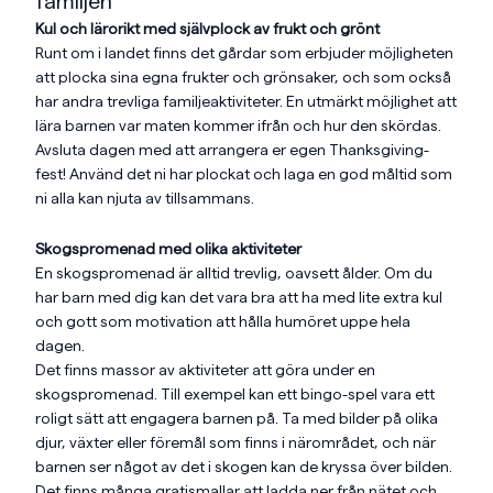
familjen
Kul och lärorikt med självplock av frukt och grönt
Runt om i landet finns det gårdar som erbjuder möjligheten
att plocka sina egna frukter och grönsaker, och som också
har andra trevliga familjeaktiviteter. En utmärkt möjlighet att
lära barnen var maten kommer ifrån och hur den skördas.
Avsluta dagen med att arrangera er egen Thanksgiving-
fest! Använd det ni har plockat och laga en god måltid som
ni alla kan njuta av tillsammans.
Skogspromenad med olika aktiviteter
En skogspromenad är alltid trevlig, oavsett ålder. Om du
har barn med dig kan det vara bra att ha med lite extra kul
och gott som motivation att hålla humöret uppe hela
dagen.
Det finns massor av aktiviteter att göra under en
skogspromenad. Till exempel kan ett bingo-spel vara ett
roligt sätt att engagera barnen på. Ta med bilder på olika
djur, växter eller föremål som finns i närområdet, och när
barnen ser något av det i skogen kan de kryssa över bilden.
Det finns många gratismallar att ladda ner från nätet och