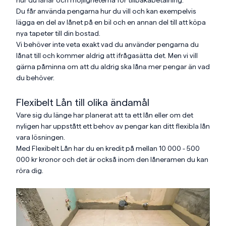
hur du lånar och möjligheterna för tillbakabetalning.
Du får använda pengarna hur du vill och kan exempelvis
lägga en del av lånet på en bil och en annan del till att köpa
nya tapeter till din bostad.
Vi behöver inte veta exakt vad du använder pengarna du
lånat till och kommer aldrig att ifrågasätta det. Men vi vill
gärna påminna om att du aldrig ska låna mer pengar än vad
du behöver.
Flexibelt Lån till olika ändamål
Vare sig du länge har planerat att ta ett lån eller om det
nyligen har uppstått ett behov av pengar kan ditt flexibla lån
vara lösningen.
Med Flexibelt Lån har du en kredit på mellan
10 000 - 500
000 kr
kronor och det är också inom den låneramen du kan
röra dig.