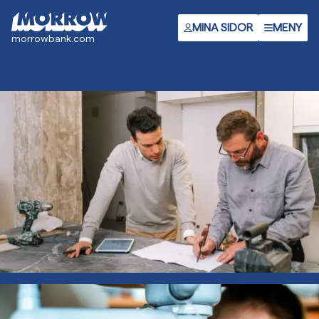
Gå
till
MINA SIDOR
MENY
morrowbank.com
huvudinnehåll