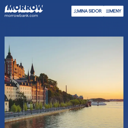
Gå
till
MINA SIDOR
MENY
morrowbank.com
huvudinnehåll